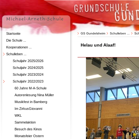
Startseite
GS Gundelsheim
Schulleben ...
Sc
Die Schule ...
Helau und Alaaf!
Kooperationen ...
Schulleben ...
Schuljahr 2025/2026
Schuljahr 2024/2025
Schuljahr 2023/2024
Schuljahr 2022/2023
60 Jahre M-A-Schule
Autorenlesung Nina Müller
Musikfest in Bamberg
Im ZirkusGiovanni
WKL
Sammelaktion
Besuch des Kinos
Monatsfeier Ostern