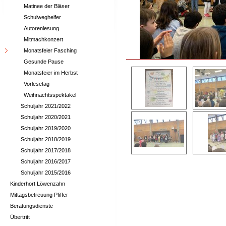
Matinee der Bläser
Schulweghelfer
Autorenlesung
Mitmachkonzert
Monatsfeier Fasching
Gesunde Pause
Monatsfeier im Herbst
Vorlesetag
Weihnachtsspektakel
Schuljahr 2021/2022
Schuljahr 2020/2021
Schuljahr 2019/2020
Schuljahr 2018/2019
Schuljahr 2017/2018
Schuljahr 2016/2017
Schuljahr 2015/2016
Kinderhort Löwenzahn
Mittagsbetreuung Pfiffer
Beratungsdienste
Übertritt